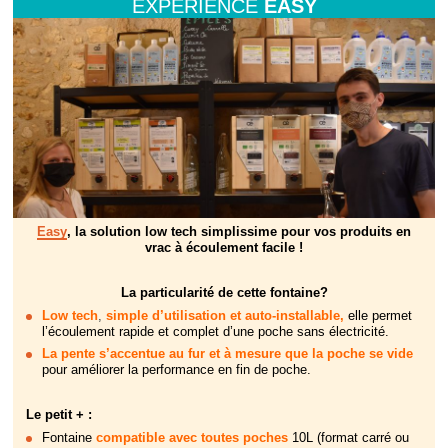
EXPERIENCE
EASY
Easy
, la solution low tech simplissime pour vos produits en
vrac à écoulement facile !
La particularité de cette fontaine?
Low tech
,
simple d’utilisation et auto-installable,
elle permet
l’écoulement rapide et complet d’une poche sans électricité.
La pente s’accentue au fur et à mesure que la poche se vide
pour améliorer la performance en fin de poche.
Le petit + :
Fontaine
compatible avec toutes poches
10L (format carré ou