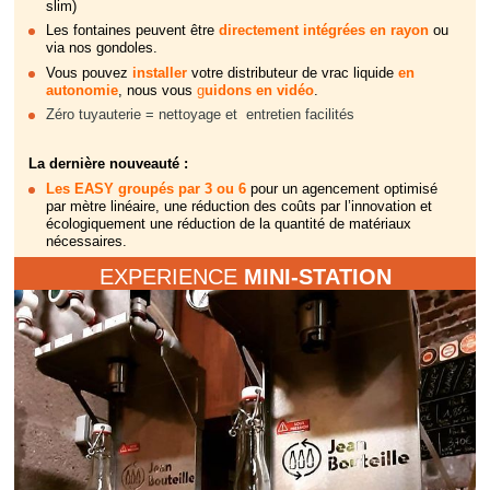
slim)
Les fontaines peuvent être
directement intégrées en rayon
ou
via nos gondoles.
Vous pouvez
installer
votre distributeur de vrac liquide
en
autonomie
, nous vous
g
uidons en vidéo
.
Zéro tuyauterie = nettoyage et entretien facilités
La dernière nouveauté :
Les EASY groupés par 3 ou 6
pour un agencement optimisé
par mètre linéaire, une réduction des coûts par l’innovation et
écologiquement une réduction de la quantité de matériaux
nécessaires.
EXPERIENCE
MINI-STATION