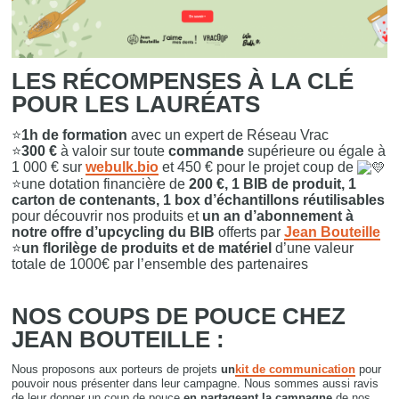
LES RÉCOMPENSES À LA CLÉ
POUR LES LAURÉATS
⭐
1h de formation
avec un expert de Réseau
Vrac
⭐
300 €
à valoir sur toute
commande
supérieure ou égale à
1 000 € sur
webulk.bio
et 450 € pour le projet coup de
⭐une dotation financière de
200 €, 1 BIB de produit, 1
carton de contenants, 1 box d’échantillons réutilisables
pour découvrir nos produits et
un an d’abonnement à
notre offre d’upcycling du BIB
offerts par
Jean Bouteille
⭐
un florilège de produits et de matériel
d’une valeur
totale de 1000€ par l’ensemble des partenaires
NOS COUPS DE POUCE CHEZ
JEAN BOUTEILLE :
Nous proposons aux porteurs de projets
un
kit de communication
pour
pouvoir nous présenter dans leur campagne. Nous sommes aussi ravis
de leur donner un coup de pouce
en partageant la campagne
de nos