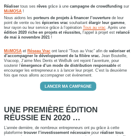
Réaliser
tous ses
rêves
grâce à une
campagne de crowdfunding
sur
MiiMOSA
!
Nous aidons les
porteurs de projets à financer l’ouverture
de leur
point de vente ou les
épiceries vrac
souhaitant
élargir leur gamme
,
leur rayon ou leur service grâce à l’opération
Tous au vrac
.
Après une
édition 2020 riche en projets et réussites,
l’appel à projet est
relancé
de mai à novembre 2021
!
MiiMOSA
et
Réseau Vrac
ont lancé “Tous au Vrac” afin de
valoriser et
d’accompagner le développement de la filière vrac.
Jean Bouteille,
Vracoop, J’aime Mes Dents et WeBulk ont rejoint l’aventure, pour
soutenir l’
émergence d’un mode de distribution responsable
et
encourager les entrepreneur.e.s à lancer leur projet. C’est la deuxième
fois que nous allons accompagner cet événement.
LANCER MA CAMPAGNE
UNE PREMIÈRE ÉDITION
RÉUSSIE EN 2020 …
L’année dernière, de nombreux entrepreneurs ont pu grâce à cette
plateforme
trouver l’investissement nécessaire
pour
réaliser tous