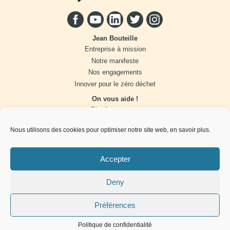
Jean Bouteille
Entreprise à mission
Notre manifeste
Nos engagements
Innover pour le zéro déchet
On vous aide !
Distributeur vrac
Accompagnement marque
Nous utilisons des cookies pour optimiser notre site web,
en savoir plus
.
Produits en vrac
Accepter
Pour vous tenir informés de
nos actualités
zéro déchet
, c’est par ici !
Deny
Préférences
Mentions légales
Politique de confidentialité
Cookies
Politique de confidentialité